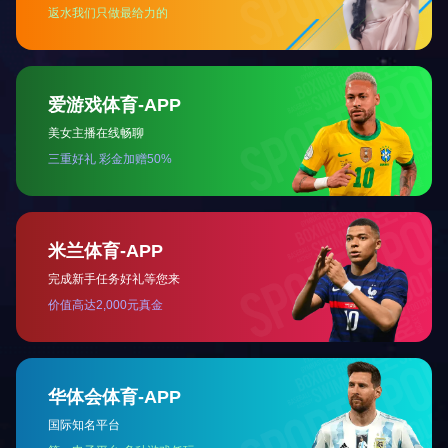
信息发布系统
上一页
1
下一页
CONTACT INFORMATION
联系方式
贵州省贵阳市观山湖区观山西路乾图中心广场A栋一单元17—4
15085988761
18984065526
643339550@qq.com
OFFICIAL ACCOUNTS
公众号
欢迎关注公众号
欢迎关注小程序