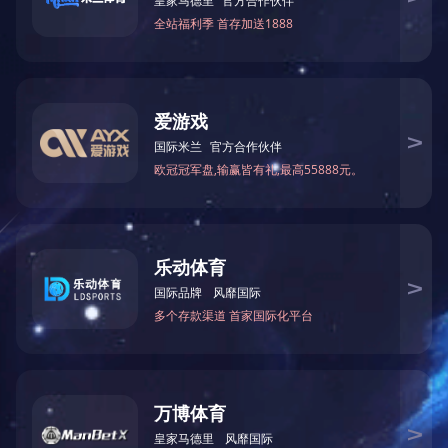
人才理念
招聘信息
联系我们

联系方式
在线留言
PREV

NEXT

您现在的位置：
星空网页版登录页面入口-星空online(中国)
/
产品中心
/
LED显示器
分类出来


智能安防领域

智能停车系统