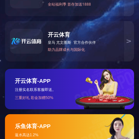
通道
门禁系统
消费系统
巡更系统
智能充电桩
智能门锁
酒店锁
信息发布系统
远程会议系统
LED显示器