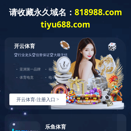
星空网页版登录页面入口
150 8598 8761
星空网页版登录页面入口-星空online(中国)
关于我们
公司简介
星空网页版登录页面入口
荣誉资质
产品中心
智能安防领域
信息发布系统
远程会议系统
LED显示屏
案例展示
新闻资讯
星空网页版登录页面入口
星空网页版登录页面入口-星
空online(中国)
通知公告
服务中心
服务理念
售后服务