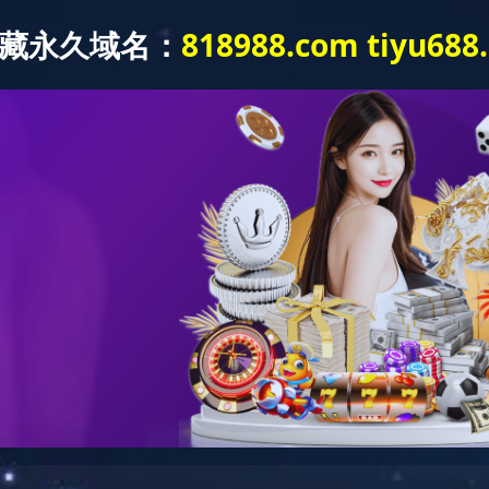
ine(中国)
通知公告