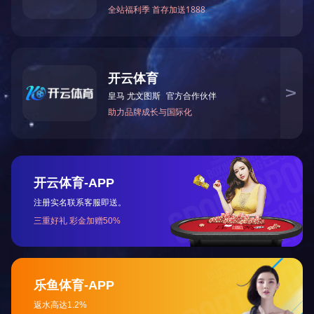
概要:
概要:
详情
CONTACT INFORMATION
联系方式
贵州省贵阳市观山湖区观山西路乾图中心广场A栋一单元17—4
15085988761
18984065526
643339550@qq.com
OFFICIAL ACCOUNTS
公众号
欢迎关注公众号