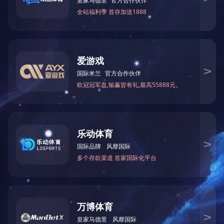
人才理念
招聘信息
联系我们

联系方式
在线留言
PREV

NEXT

您现在的位置：
星空网页版登录页面入口-星空online(中国)
/
服务理念
全部分类


服务理念
分类：
服务中心
发布时间：
2020-04-07 00:00:00
访问量：
0