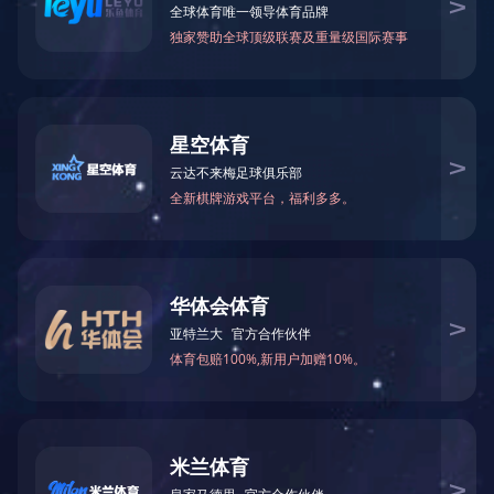
解决方案
人才招聘
人才理念
招聘信息
联系我们
联系方式
在线留言

导航
星空网页版登录页面入口-星空online(中国)
关于我们

公司简介
星空网页版登录页面入口
荣誉资质
产品中心

智能安防领域
信息发布系统
远程会议系统
LED显示屏
案例展示
新闻资讯

星空网页版登录页面入口
星空网页版登录页面入口-星
空online(中国)
通知公告
服务中心

服务理念
售后服务
解决方案
人才招聘
