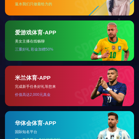
信息发布系统
上一页
1
下一页
CONTACT INFORMATION
联系方式
贵州省贵阳市观山湖区观山西路乾图中心广场A栋一单元17—4
15085988761
18984065526
643339550@qq.com
OFFICIAL ACCOUNTS
公众号
欢迎关注公众号
欢迎关注小程序