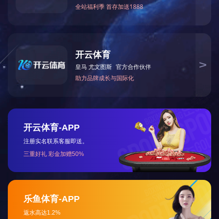
通道
门禁系统
消费系统
巡更系统
智能充电桩
智能门锁
酒店锁
信息发布系统
远程会议系统
LED显示器