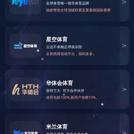
解决方案
人才招聘
人才理念
招聘信息
联系我们
联系方式
在线留言

导航
星空网页版登录页面入口-星空online(中国)
关于我们

公司简介
星空网页版登录页面入口
荣誉资质
产品中心

智能安防领域
信息发布系统
远程会议系统
LED显示屏
案例展示
新闻资讯

星空网页版登录页面入口
星空网页版登录页面入口-星
空online(中国)
通知公告
服务中心

服务理念
售后服务
解决方案
人才招聘
