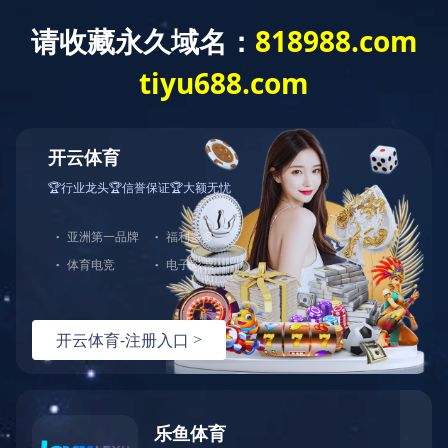
星空网页版登录页面入口
150 8598 8761
星空网页版登录页面入口-星空online(中国)
关于我们
公司简介
星空网页版登录页面入口
荣誉资质
产品中心
智能安防领域
信息发布系统
远程会议系统
LED显示屏
案例展示
新闻资讯
星空网页版登录页面入口
星空网页版登录页面入口-星
空online(中国)
通知公告
服务中心
服务理念
售后服务