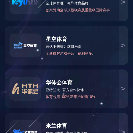
解决方案
人才招聘
人才理念
招聘信息
联系我们
联系方式
在线留言

导航
星空网页版登录页面入口-星空online(中国)
关于我们

公司简介
星空网页版登录页面入口
荣誉资质
产品中心

智能安防领域
信息发布系统
远程会议系统
LED显示屏
案例展示
新闻资讯

星空网页版登录页面入口
星空网页版登录页面入口-星
空online(中国)
通知公告
服务中心

服务理念
售后服务
解决方案
人才招聘
