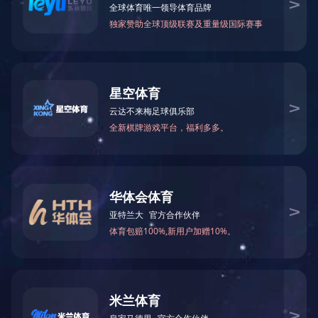
解决方案
人才招聘
人才理念
招聘信息
联系我们
联系方式
在线留言

导航
星空网页版登录页面入口-星空online(中国)
关于我们

公司简介
星空网页版登录页面入口
荣誉资质
产品中心

智能安防领域
信息发布系统
远程会议系统
LED显示屏
案例展示
新闻资讯

星空网页版登录页面入口
星空网页版登录页面入口-星
空online(中国)
通知公告
服务中心

服务理念
售后服务
解决方案
人才招聘
