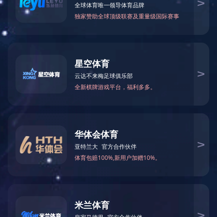
解决方案
人才招聘
人才理念
招聘信息
联系我们
联系方式
在线留言

导航
星空网页版登录页面入口-星空online(中国)
关于我们

公司简介
星空网页版登录页面入口
荣誉资质
产品中心

智能安防领域
信息发布系统
远程会议系统
LED显示屏
案例展示
新闻资讯

星空网页版登录页面入口
星空网页版登录页面入口-星
空online(中国)
通知公告
服务中心

服务理念
售后服务
解决方案
人才招聘
