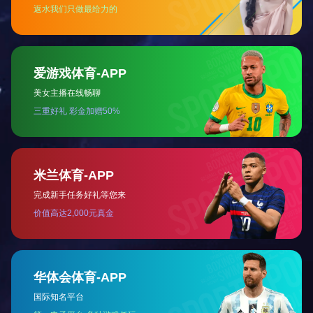
LED显示器
LED屏幕
零售价
0.0
元
市场价
0.0
元
浏览量:
1000
产品编号
所属分类
LED显示器
数量
-
+
库存:
0