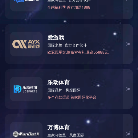
人才理念
招聘信息
联系我们

联系方式
在线留言
PREV

NEXT

您现在的位置：
星空网页版登录页面入口-星空online(中国)
/
产品中心
/
LED显示器
/
LED屏幕
分类出来


智能安防领域
