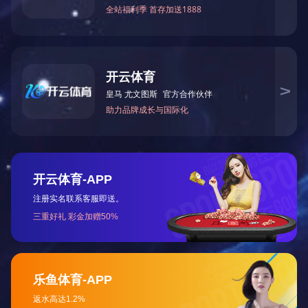
智能停车系统
通道
门禁系统
消费系统
巡更系统
智能充电桩
智能门锁
酒店锁
信息发布系统
远程会议系统