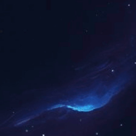
作者：
来源：
发布时间：
2020-04-08 11:21
访问量：
【概要描述】
案例
案例


南宁海关
【概要描述】