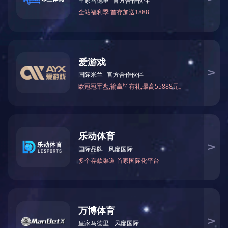
人才理念
招聘信息
联系我们

联系方式
在线留言
PREV

NEXT

您现在的位置：
星空网页版登录页面入口-星空online(中国)
/
产品中心
/
智能安防领域
/
巡更系统
/
巡更系列
分类出来

