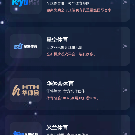
解决方案
人才招聘
人才理念
招聘信息
联系我们
联系方式
在线留言

导航
星空网页版登录页面入口-星空online(中国)
关于我们

公司简介
星空网页版登录页面入口
荣誉资质
产品中心

智能安防领域
信息发布系统
远程会议系统
LED显示屏
案例展示
新闻资讯

星空网页版登录页面入口
星空网页版登录页面入口-星
空online(中国)
通知公告
服务中心

服务理念
售后服务
解决方案
人才招聘
