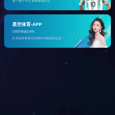
库存:
0
立即购买
加入购物车
暂时无货

1
产品描述
参数
扫二维码用手机看
未找到相应参数组，请于后台属性模板中添加
上一个
巡更系列
下一个
无
CONTACT INFORMATION
联系方式