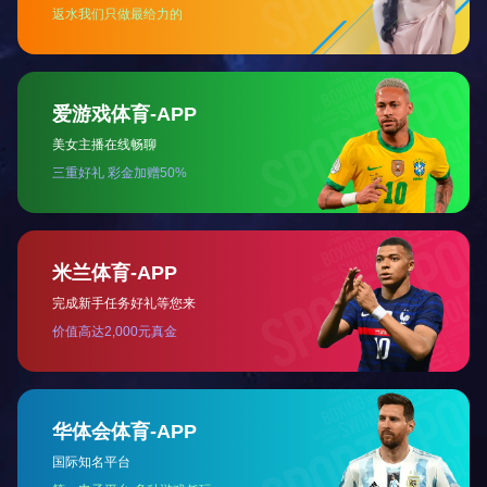
远程会议系统
LED显示器
巡更系列
零售价
0.0
元
市场价
0.0
元
浏览量:
1000
产品编号
所属分类
巡更系统
数量
-
+