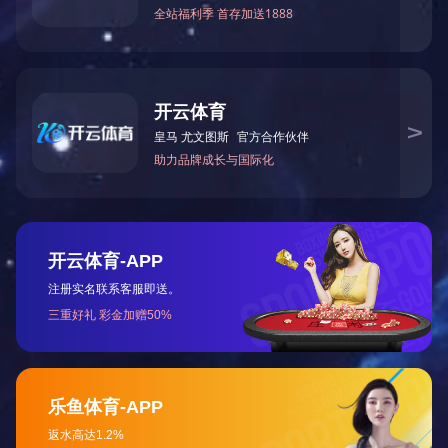
智能安防领域

智能停车系统
通道
门禁系统
消费系统
巡更系统
智能充电桩
智能门锁
酒店锁
信息发布系统