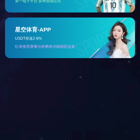
库存:
0
立即购买
加入购物车
暂时无货

1
产品描述
参数
扫二维码用手机看
未找到相应参数组，请于后台属性模板中添加
上一个
无
下一个
巡更系列
CONTACT INFORMATION
联系方式