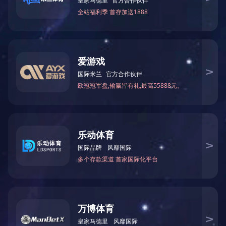
人才理念
招聘信息
联系我们

联系方式
在线留言
PREV

NEXT

您现在的位置：
星空网页版登录页面入口-星空online(中国)
/
产品中心
/
智能安防领域
/
门禁系统
/
门禁考勤一体机
分类出来

