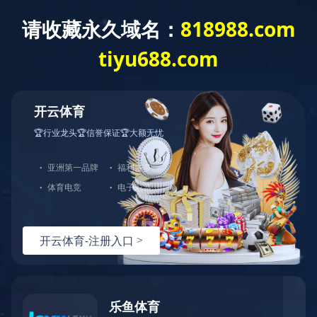
星空网页版登录页面入口
150 8598 8761
星空网页版登录页面入口-星空online(中国)
关于我们
公司简介
星空网页版登录页面入口
荣誉资质
产品中心
智能安防领域
信息发布系统
远程会议系统
LED显示屏
案例展示
新闻资讯
星空网页版登录页面入口
星空网页版登录页面入口-星
空online(中国)
通知公告
服务中心
服务理念
售后服务