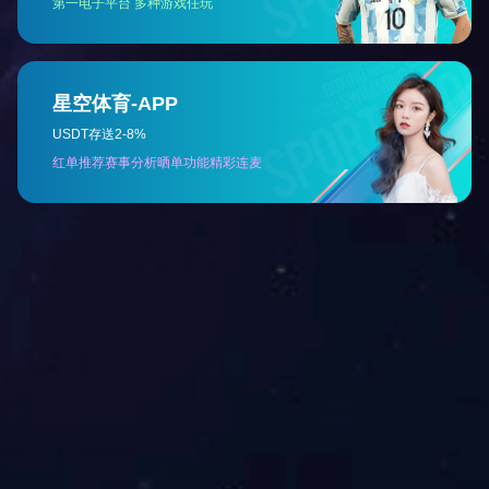
库存:
0
立即购买
加入购物车
暂时无货

1
产品描述
参数
扫二维码用手机看
未找到相应参数组，请于后台属性模板中添加
上一个
门禁考勤一体机
下一个
无
CONTACT INFORMATION
联系方式