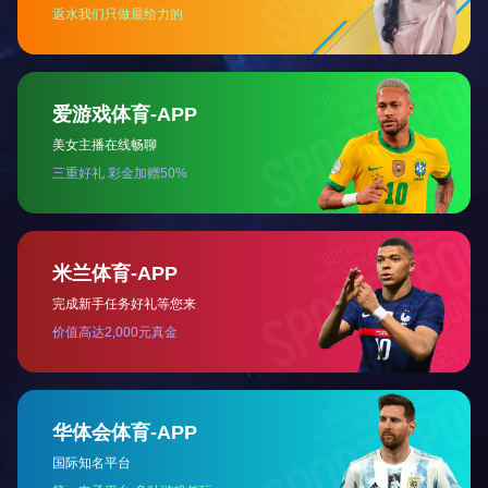
远程会议系统
LED显示器
门禁考勤一体机
零售价
0.0
元
市场价
0.0
元
浏览量:
1000
产品编号
所属分类
门禁系统
数量
-
+