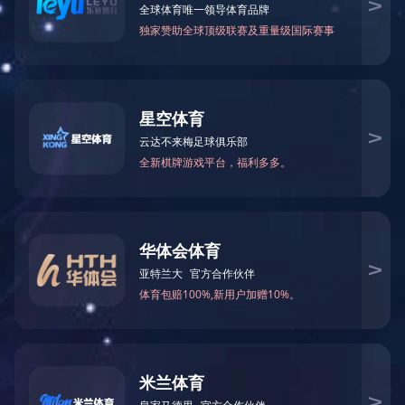
解决方案
人才招聘
人才理念
招聘信息
联系我们
联系方式
在线留言

导航
星空网页版登录页面入口-星空online(中国)
关于我们

公司简介
星空网页版登录页面入口
荣誉资质
产品中心

智能安防领域
信息发布系统
远程会议系统
LED显示屏
案例展示
新闻资讯

星空网页版登录页面入口
星空网页版登录页面入口-星
空online(中国)
通知公告
服务中心

服务理念
售后服务
解决方案
人才招聘
