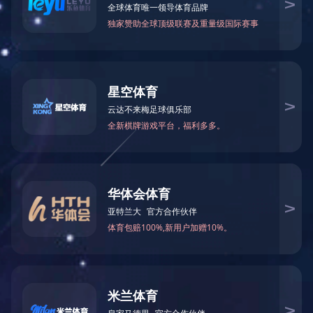
解决方案
人才招聘
人才理念
招聘信息
联系我们
联系方式
在线留言

导航
星空网页版登录页面入口-星空online(中国)
关于我们

公司简介
星空网页版登录页面入口
荣誉资质
产品中心

智能安防领域
信息发布系统
远程会议系统
LED显示屏
案例展示
新闻资讯

星空网页版登录页面入口
星空网页版登录页面入口-星
空online(中国)
通知公告
服务中心

服务理念
售后服务
解决方案
人才招聘
