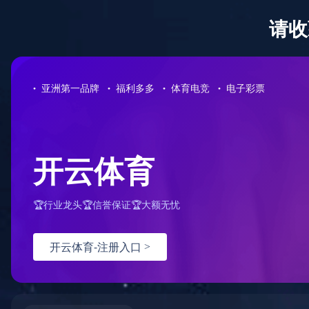
星空网页版登录页面入口
150 8598 8761
星空网页版登录页面入口-星空online(中国)
关于我们
公司简介
星空网页版登录页面入口
荣誉资质
产品中心
智能安防领域
信息发布系统
远程会议系统
LED显示屏
案例展示
新闻资讯
星空网页版登录页面入口
星空网页版登录页面入口-星空onl
服务中心
服务理念
售后服务
解决方案