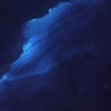
店安装的智能门锁给人一种很便捷、很安全的感受。当然，除了
机型起了重要的引导作用。对于购买智能锁这件事，很多朋友更
们就来聊聊这些问题，感兴趣的小伙伴们不妨看看。