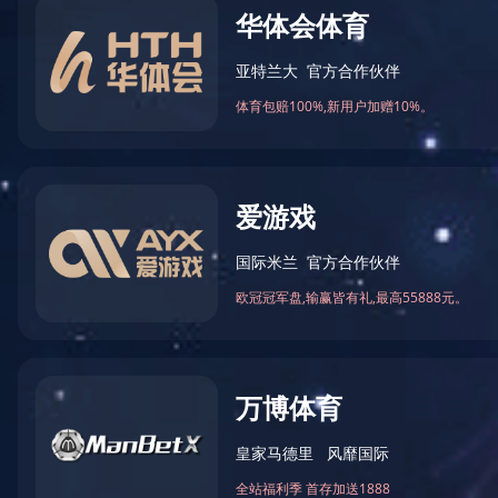
人才招聘
人才理念
招聘信息
联系我们
联系方式
在线留言

星空网页版登录页面入口-星空online(中国)
关于我们

公司简介
星空网页版登录页面入口
荣誉资质
产品中心

智能安防领域
信息发布系统
远程会议系统
LED显示屏
案例展示
新闻资讯

星空网页版登录页面入口
星空网页版登录页面入口-星空onl
服务中心

服务理念
售后服务
解决方案
人才招聘

人才理念
招聘信息
联系我们
