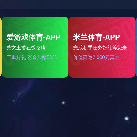
没电时怎么充电及开门？