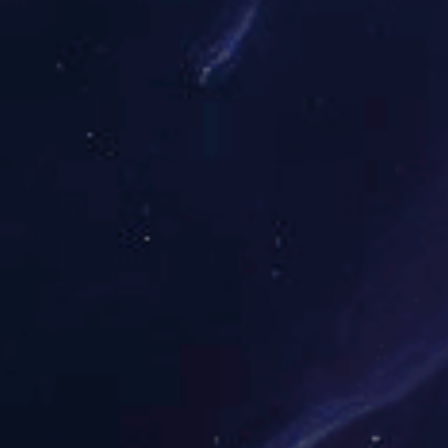
作者：
来源：
发布时间：
2020-04-08 09:50
访问量：
【概要描述】
很多人在出门旅行时，印象最深刻的除了当地的
然，除了酒店，很多一二线城市的家庭用户也开始将家里的门
新闻
新闻


智能门锁是如何工作的？当它
【概要描述】
很多人在出门旅行时，印象最深刻的除了当地的